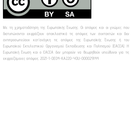
Με τη χρηματοδότηση της Ευρωπαϊκής Ένωσης. Οι απόψεις και οι γνώμες που
διατυπώνονται εκφράζουν αποκλειστικά τις απόψεις των συντακτών και δεν
αντιπροσωπεύουν κατ’ανάγκη τις απόψεις της Ευρωπαϊκής Ένωσης ή του
Ευρωπαϊκού Εκτελεστικού Οργανισμού Εκπαίδευσης και Πολιτισμού (EACEA). Η
Ευρωπαϊκή Ένωση και ο EACEA δεν μπορούν να θεωρηθούν υπεύθυνοι για τις
εκφραζόμενες απόψεις. 2021-1-DE04-KA220-YOU-000029144