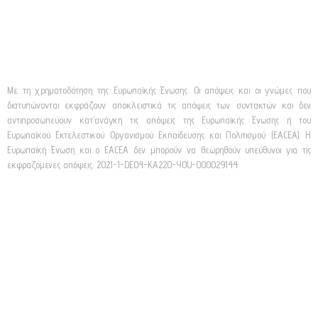
Με τη χρηματοδότηση της Ευρωπαϊκής Ένωσης. Οι απόψεις και οι γνώμες που
διατυπώνονται εκφράζουν αποκλειστικά τις απόψεις των συντακτών και δεν
αντιπροσωπεύουν κατ’ανάγκη τις απόψεις της Ευρωπαϊκής Ένωσης ή του
Ευρωπαϊκού Εκτελεστικού Οργανισμού Εκπαίδευσης και Πολιτισμού (EACEA). Η
Ευρωπαϊκή Ένωση και ο EACEA δεν μπορούν να θεωρηθούν υπεύθυνοι για τις
εκφραζόμενες απόψεις. 2021-1-DE04-KA220-YOU-000029144