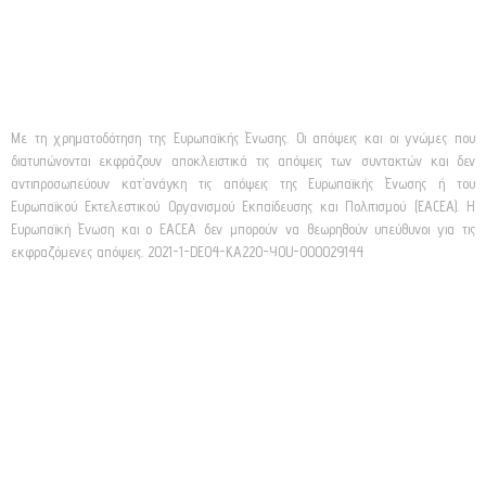
Με τη χρηματοδότηση της Ευρωπαϊκής Ένωσης. Οι απόψεις και οι γνώμες που
διατυπώνονται εκφράζουν αποκλειστικά τις απόψεις των συντακτών και δεν
αντιπροσωπεύουν κατ’ανάγκη τις απόψεις της Ευρωπαϊκής Ένωσης ή του
Ευρωπαϊκού Εκτελεστικού Οργανισμού Εκπαίδευσης και Πολιτισμού (EACEA). Η
Ευρωπαϊκή Ένωση και ο EACEA δεν μπορούν να θεωρηθούν υπεύθυνοι για τις
εκφραζόμενες απόψεις. 2021-1-DE04-KA220-YOU-000029144