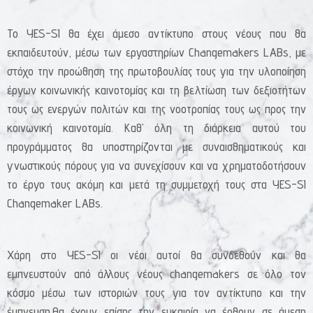
Το YES-SI θα έχει άμεσο αντίκτυπο στους νέους που θα
εκπαιδευτούν, μέσω των εργαστηρίων Changemakers LABs, με
στόχο την προώθηση της πρωτοβουλίας τους για την υλοποίηση
έργων κοινωνικής καινοτομίας και τη βελτίωση των δεξιοτήτων
τους ως ενεργών πολιτών και της νοοτροπίας τους ως προς την
κοινωνική καινοτομία. Καθ’ όλη τη διάρκεια αυτού του
προγράμματος θα υποστηρίζονται με συναισθηματικούς και
γνωστικούς πόρους για να συνεχίσουν και να χρηματοδοτήσουν
το έργο τους ακόμη και μετά τη συμμετοχή τους στα YES-SI
Changemaker LABs.
Χάρη στο YES-SI οι νέοι αυτοί θα συνδεθούν και θα
εμπνευστούν από άλλους νέους changemakers σε όλο τον
κόσμο μέσω των ιστοριών τους για τον αντίκτυπο και την
έμπνευση.Θα έχουν επίσης την ευκαιρία να έρθουν σε άμεση